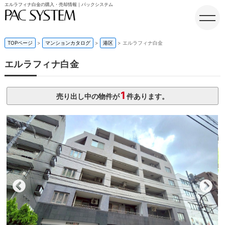
エルラフィナ白金の購入・売却情報｜パックシステム
TOPページ
マンションカタログ
港区
エルラフィナ白金
エルラフィナ白金
ホーム
1
売り出し中の物件が
件あります。