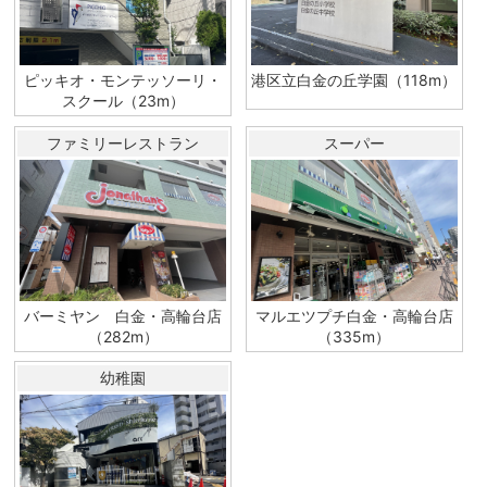
ピッキオ・モンテッソーリ・
港区立白金の丘学園（118m）
スクール（23m）
ファミリーレストラン
スーパー
バーミヤン 白金・高輪台店
マルエツプチ白金・高輪台店
（282m）
（335m）
幼稚園