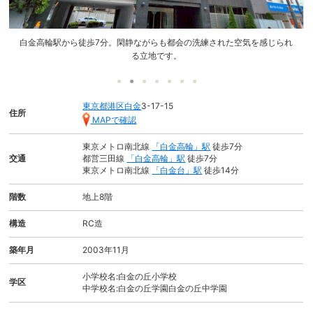
便利な宅配ボックス完備。大きめの荷物にも対応可能です。
東京都港区白金
3-17-15
住所
MAPで確認
東京メトロ南北線
「白金高輪」駅
徒歩7分
交通
都営三田線
「白金高輪」駅
徒歩7分
東京メトロ南北線
「白金台」駅
徒歩14分
階数
地上8階
構造
RC造
築年月
2003年11月
小学校名:白金の丘小学校
学区
中学校名:白金の丘学園白金の丘中学園