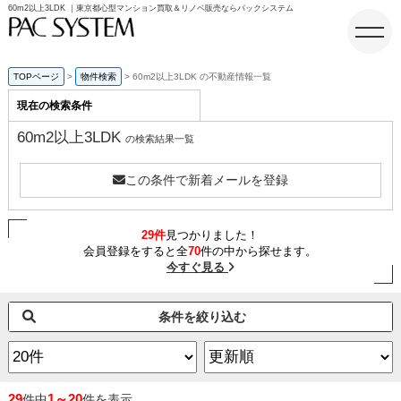
60m2以上3LDK ｜東京都心型マンション買取＆リノベ販売ならパックシステム
TOPページ
物件検索
60m2以上3LDK の不動産情報一覧
現在の検索条件
ホーム
60m2以上3LDK
の検索結果一覧
この条件で新着メールを登録
29件
見つかりました！
会員登録をすると全
70
件の中から探せます。
今すぐ見る
条件を絞り込む
29
1～20
件中
件を表示