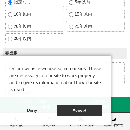
指定なし
5年以内
10年以内
15年以内
20年以内
25年以内
30年以内
駅徒歩
指定なし
5分以内
On our website we use some cookies. These
are necessary for our site to work properly
10分以内
15分以内
and to give us information about how our site
is used.
20分以内
販売中・公開済み
会員限定の
デザインシリーズ
マンション検索
未公開物件
Deny
Accept
ArchiBlack
Authentic
電話相談
会員登録
ショールーム見学
お問い合わせ