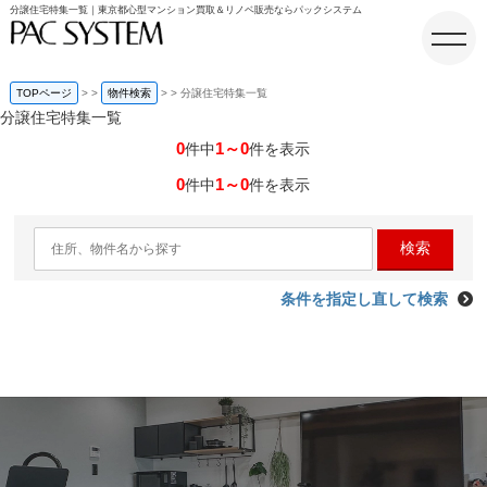
分譲住宅特集一覧｜東京都心型マンション買取＆リノベ販売ならパックシステム
TOPページ
>
物件検索
>
分譲住宅特集一覧
分譲住宅特集一覧
0
1～0
件中
件を表示
ホーム
0
1～0
件中
件を表示
検索
条件を指定し直して検索