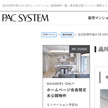
品川区西中延2-16-10のリノベマンション販売物件一覧｜東京都心型マンション買取＆
販売マンシ
品川区西中延2-16-
TOPページ
物件検索
品川