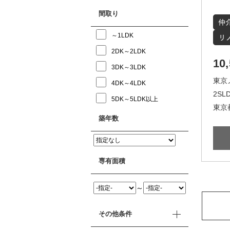
間取り
～1LDK
2DK～2LDK
10
3DK～3LDK
東京
4DK～4LDK
2SLD
5DK～5LDK以上
東京都
築年数
専有面積
～
その他条件