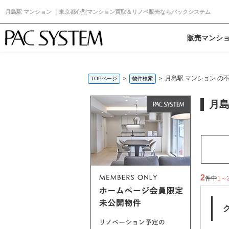
月島駅 マンション ｜東京都心型マンション買取＆リノベ販売ならパックシステム
販売マンシ
月島駅 マンション の
TOPページ
物件検索
月島
2
件中
1～