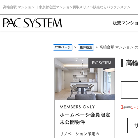
高輪台駅 マンション ｜東京都心型マンション買取＆リノベ販売ならパックシステム
販売マンシ
高輪台駅 マンション 
TOPページ
物件検索
高輪
1
件中
1～