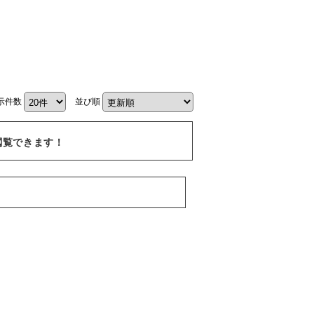
示件数
並び順
閲覧できます！