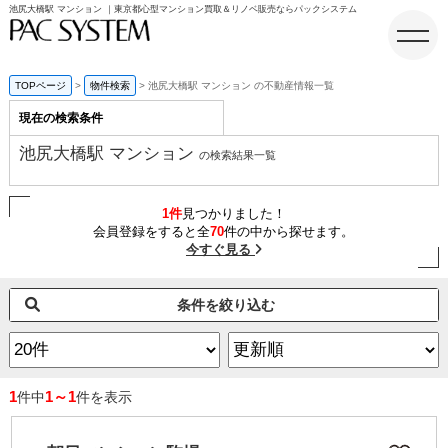
池尻大橋駅 マンション ｜東京都心型マンション買取＆リノベ販売ならパックシステム
TOPページ
物件検索
池尻大橋駅 マンション の不動産情報一覧
現在の検索条件
ホーム
池尻大橋駅 マンション
の検索結果一覧
1件
見つかりました！
会員登録をすると全
70
件の中から探せます。
今すぐ見る
条件を絞り込む
1
1～1
件中
件を表示