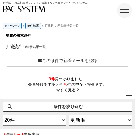
戸越駅 ｜東京都心型マンション買取＆リノベ販売ならパックシステム
TOPページ
物件検索
戸越駅 の不動産情報一覧
現在の検索条件
ホーム
戸越駅
の検索結果一覧
この条件で新着メールを登録
3件
見つかりました！
会員登録をすると全
70
件の中から探せます。
今すぐ見る
条件を絞り込む
3
1～3
件中
件を表示