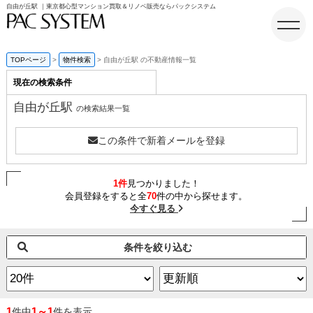
自由が丘駅 ｜東京都心型マンション買取＆リノベ販売ならパックシステム
TOPページ
物件検索
自由が丘駅 の不動産情報一覧
現在の検索条件
ホーム
自由が丘駅
の検索結果一覧
この条件で新着メールを登録
1件
見つかりました！
会員登録をすると全
70
件の中から探せます。
今すぐ見る
条件を絞り込む
1
1～1
件中
件を表示