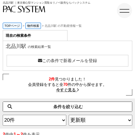
北品川駅 ｜東京都心型マンション買取＆リノベ販売ならパックシステム
TOPページ
物件検索
北品川駅 の不動産情報一覧
現在の検索条件
ホーム
北品川駅
の検索結果一覧
この条件で新着メールを登録
2件
見つかりました！
会員登録をすると全
70
件の中から探せます。
今すぐ見る
条件を絞り込む
2
1～2
件中
件を表示