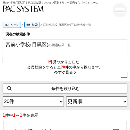
宮前小学校(目黒区)｜東京都心型マンション買取＆リノベ販売ならパックシステム
TOPページ
物件検索
宮前小学校(目黒区)の不動産情報一覧
現在の検索条件
ホーム
宮前小学校(目黒区)
の検索結果一覧
1件
見つかりました！
会員登録をすると全
70
件の中から探せます。
今すぐ見る
条件を絞り込む
1
1～1
件中
件を表示