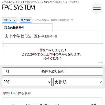
山中小学校(品川区)｜東京都心型マンション買取＆リノベ販売ならパックシステム
TOPページ
物件検索
山中小学校(品川区)の不動産情報一覧
現在の検索条件
ホーム
山中小学校(品川区)
の検索結果一覧
1件
見つかりました！
会員登録をすると全
70
件の中から探せます。
今すぐ見る
条件を絞り込む
1
1～1
件中
件を表示