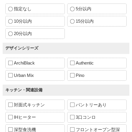
指定なし
5分以内
10分以内
15分以内
20分以内
デザインシリーズ
ArchiBlack
Authentic
Urban Mix
Pino
キッチン・関連設備
対面式キッチン
パントリーあり
IHヒーター
3口コンロ
深型食洗機
フロントオープン型深