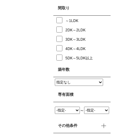
間取り
～1LDK
2DK～2LDK
3DK～3LDK
4DK～4LDK
5DK～5LDK以上
築年数
専有面積
～
その他条件