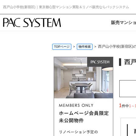
西戸山小学校(新宿区)｜東京都心型マンション買取＆リノベ販売ならパックシステム
販売マンシ
西戸山小学校(新宿区)
TOPページ
物件検索
西戸
1
件中
1～