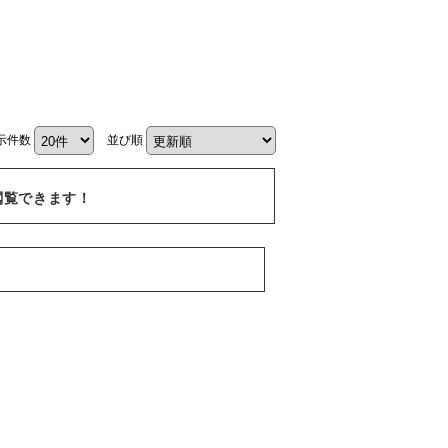
示件数
並び順
閲覧できます！