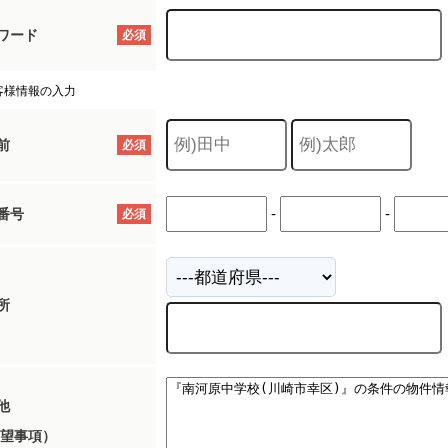
ワード
必須
客様情報の入力
前
必須
-
-
番号
必須
所
他
望事項）