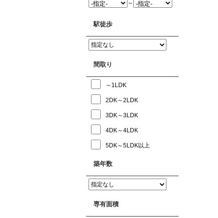
～
駅徒歩
間取り
～1LDK
2DK～2LDK
3DK～3LDK
4DK～4LDK
5DK～5LDK以上
築年数
専有面積