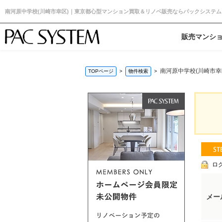
南河原中学校(川崎市幸区)｜東京都心型マンション買取＆リノベ販売ならパックシステム
販売マンシ
南河原中学校(川崎市幸
TOPページ
物件検索
ロ
メー