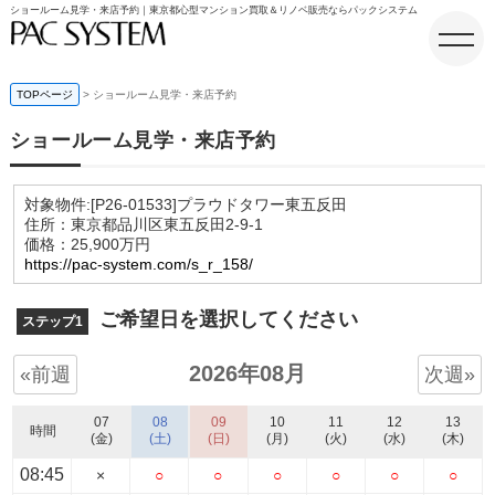
ショールーム見学・来店予約｜東京都心型マンション買取＆リノベ販売ならパックシステム
TOPページ
ショールーム見学・来店予約
ショールーム見学・来店予約
ホーム
対象物件:
[P26-01533]プラウドタワー東五反田
住所：東京都品川区東五反田2-9-1
価格：25,900万円
https://pac-system.com/s_r_158/
ご希望日を選択してください
ステップ1
2026年08月
«前週
次週»
07
08
09
10
11
12
13
時間
(金)
(土)
(日)
(月)
(火)
(水)
(木)
08:45
×
○
○
○
○
○
○