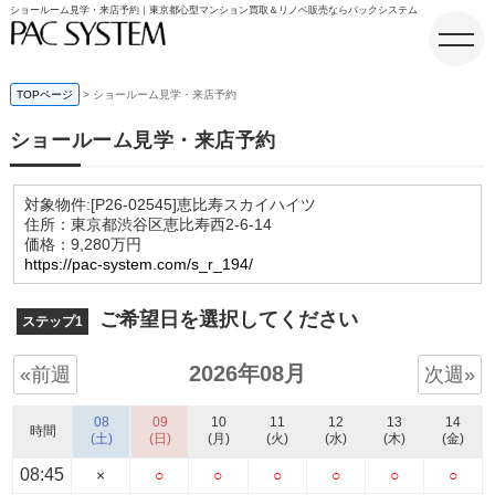
ショールーム見学・来店予約｜東京都心型マンション買取＆リノベ販売ならパックシステム
TOPページ
ショールーム見学・来店予約
ショールーム見学・来店予約
ホーム
対象物件:
[P26-02545]恵比寿スカイハイツ
住所：東京都渋谷区恵比寿西2-6-14
価格：9,280万円
https://pac-system.com/s_r_194/
ご希望日を選択してください
ステップ1
2026年08月
«前週
次週»
08
09
10
11
12
13
14
時間
(土)
(日)
(月)
(火)
(水)
(木)
(金)
08:45
×
○
○
○
○
○
○