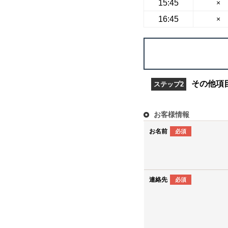
15:45
×
16:45
×
その他項
ステップ2
お客様情報
お名前
必須
連絡先
必須