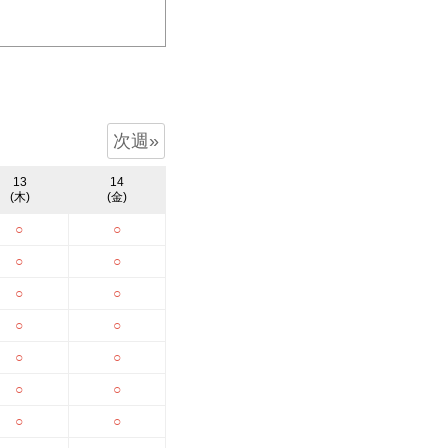
お知らせ
採用情報
次週»
公式SNS
13
14
(木)
(金)
instagram
○
○
○
○
LINE
○
○
○
○
○
○
○
○
○
○