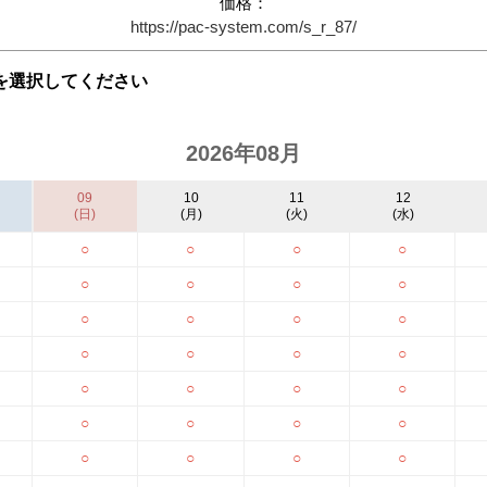
価格：
https://pac-system.com/s_r_87/
を選択してください
2026年08月
09
10
11
12
(日)
(月)
(火)
(水)
○
○
○
○
○
○
○
○
○
○
○
○
○
○
○
○
○
○
○
○
○
○
○
○
○
○
○
○