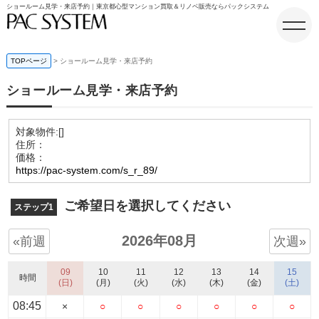
ショールーム見学・来店予約｜東京都心型マンション買取＆リノベ販売ならパックシステム
TOPページ
ショールーム見学・来店予約
ショールーム見学・来店予約
ホーム
対象物件:
[]
住所：
価格：
https://pac-system.com/s_r_89/
ご希望日を選択してください
ステップ1
2026年08月
«前週
次週»
09
10
11
12
13
14
15
時間
(日)
(月)
(火)
(水)
(木)
(金)
(土)
08:45
×
○
○
○
○
○
○