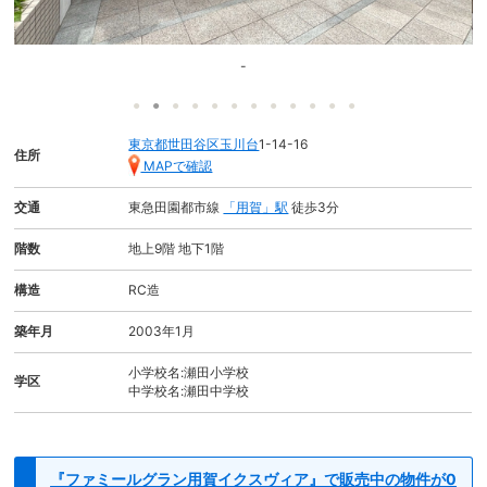
-
東京都世田谷区玉川台
1-14-16
住所
MAPで確認
交通
東急田園都市線
「用賀」駅
徒歩3分
階数
地上9階 地下1階
構造
RC造
築年月
2003年1月
小学校名:瀬田小学校
学区
中学校名:瀬田中学校
『ファミールグラン用賀イクスヴィア』で販売中の物件が0