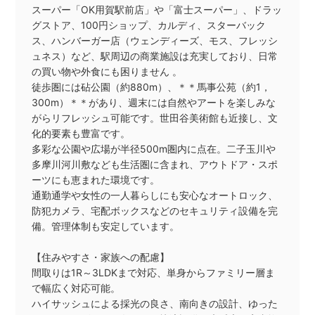
スーパー「OK用賀駅前店」や「富士スーパー」、ドラッ
グストア、100円ショップ、カルディ、スターバック
ス、ハンバーガー店（ウェンディーズ、モス、フレッシ
ュネス）など、駅周辺の商業施設は充実しており、日常
の買い物や外食にも困りません 。
徒歩圏には砧公園（約880m）、＊＊馬事公苑（約1，
300m）＊＊があり、週末には自然やアートを楽しみな
がらリフレッシュ可能です。世田谷美術館も近接し、文
化的要素も豊富です。
多彩な公園や広場が半径500m圏内に点在。二子玉川や
多摩川河川敷なども生活圏に含まれ、アウトドア・スポ
ーツにも恵まれた環境です。
通勤通学や女性の一人暮らしにも安心なオートロック、
防犯カメラ、宅配ボックスなどのセキュリティ設備を完
備。管理体制も安定しています。
【住みやすさ・家族への配慮】
間取りは1R～3LDKまで対応、単身からファミリー層ま
で幅広く対応可能。
ハイサッシュによる採光の良さ、南向きの設計、ゆった