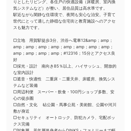
りとしたリビング、各住戸の快適設備（床暖房、室内換
気システムなど）が整い、居住品質は高水準です。
駅近ながら閑静な住環境で、夜間も安心な治安。子育て
世代にとって適した静穏な住宅街と教育施設へのアクセ
スも魅力です。
□立地 用賀駅徒歩3分、渋谷へ電車12&amp；amp；
amp；amp；amp；amp；amp；amp；amp；amp；
amp；amp；amp；amp；#12316；15分とアクセス良
好
□採光・設計 南向き85％以上、ハイサッシュ、開放的
な室内設計
□遮音・快適性 二重床・二重天井、床暖房、換気シス
テムなど装備
□周辺利便 スーパー・飲食・100円ショップ多数、安
心の徒歩圏
□自然・文化 砧公園・馬事公苑・美術館、公園や河川
敷が身近
□セキュリティ オートロック、防犯カメラ、宅配ボッ
クス完備
□対象層 若年層単身者からDINKS・ファミリーまで幅