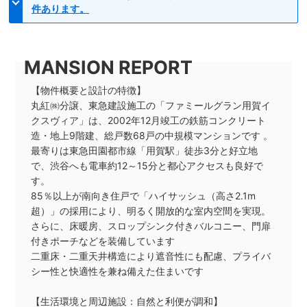
件あります。
【物件概要と設計の特徴】
丸紅㈱分譲、東急建設施工の「ファミールグラン用賀イ
クスヴィア」は、2002年12月竣工の鉄筋コンクリート
造・地上9階建、総戸数68戸の中規模マンションです 。
最寄りは東急田園都市線「用賀駅」徒歩3分と好立地
で、渋谷へも電車約12～15分と都心アクセスも良好で
す。
85％以上が南向き住戸で「ハイサッシュ（高さ2.1m
超）」の採用により、明るく開放的な室内空間を実現。
さらに、床暖房、スロップシンク付きバルコニー、門扉
付きポーチなどを装備しています
二重床・二重天井構造により遮音性にも配慮、プライバ
シー性と快適性を兼ね備えた住まいです
【生活環境と周辺施設：自然と利便が調和】