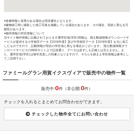
※各種情報と差異がある場合は現況優先となります。
※建物竣工時に撮影した竣工写真を掲載している場合があります。その場合、現状と異なる可
能性があります。
※物件情報の学区情報について
当サイト物件情報に記載されております通学区域(学区)情報は、国土数値情報ダウンロードサ
ービスが提供する小学校区データ【2016年度】及び中学校区データ【2016年度】を元に加工
したものですので、記載情報が現在の学区域と異なる場合がございます。 国土数値情報ダウ
ンロードサービスのWEBサイト上で記述通り、データは必ずしも正確とは言えません。ま
た、通学区域(学区)は毎年見直しの対象となりますので、そちらを踏まえ学区情報は参考とし
てご活用下さい。
ファミールグラン用賀イクスヴィアで販売中の物件一覧
0
0
販売中:
件（非公開:
件）
チェックを入れるとまとめてお問合わせができます。