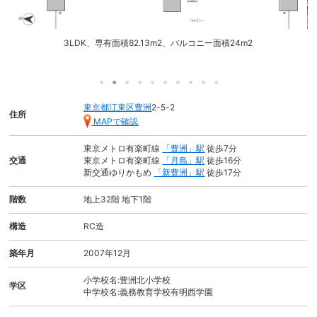
3LDK、専有面積82.13m2、バルコニー面積24m2
東京都江東区豊洲
2-5-2
住所
MAPで確認
東京メトロ有楽町線
「豊洲」駅
徒歩7分
交通
東京メトロ有楽町線
「月島」駅
徒歩16分
新交通ゆりかもめ
「新豊洲」駅
徒歩17分
階数
地上32階 地下1階
構造
RC造
築年月
2007年12月
小学校名:豊洲北小学校
学区
中学校名:義務教育学校有明西学園