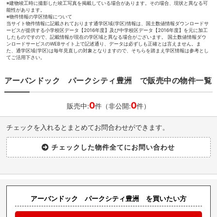
※建物竣工時に撮影した竣工写真を掲載している場合があります。その場合、現状と異なる可
能性があります。
※物件情報の学区情報について
当サイト物件情報に記載されております通学区域(学区)情報は、国土数値情報ダウンロードサ
ービスが提供する小学校区データ【2016年度】及び中学校区データ【2016年度】を元に加工
したものですので、記載情報が現在の学区域と異なる場合がございます。 国土数値情報ダウ
ンロードサービスのWEBサイト上で記述通り、データは必ずしも正確とは言えません。ま
た、通学区域(学区)は毎年見直しの対象となりますので、そちらを踏まえ学区情報は参考とし
てご活用下さい。
アーバンドック パークシティ豊洲 で販売中の物件一覧
0
0
販売中:
件（非公開:
件）
チェックを入れるとまとめてお問合わせができます。
アーバンドック パークシティ豊洲 を買いたい方