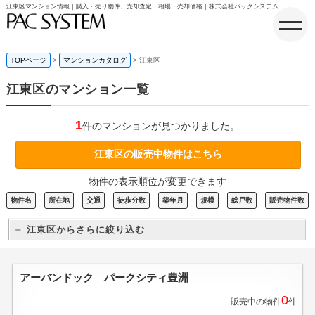
江東区マンション情報｜購入・売り物件、売却査定・相場・売却価格｜株式会社パックシステム
TOPページ
マンションカタログ
江東区
江東区のマンション一覧
ホーム
1
件のマンションが見つかりました。
江東区の販売中物件はこちら
物件の表示順位が変更できます
物件名
所在地
交通
徒歩分数
築年月
規模
総戸数
販売物件数
＝ 江東区からさらに絞り込む
アーバンドック パークシティ豊洲
0
販売中の物件
件