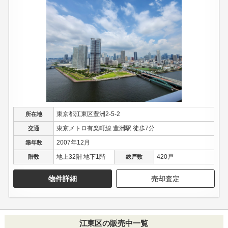
東京都江東区豊洲2-5-2
所在地
東京メトロ有楽町線 豊洲駅 徒歩7分
交通
2007年12月
築年数
地上32階 地下1階
420戸
階数
総戸数
物件詳細
売却査定
江東区の販売中一覧