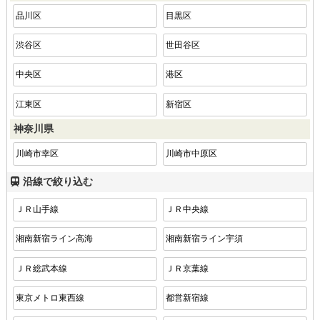
品川区
目黒区
渋谷区
世田谷区
中央区
港区
江東区
新宿区
神奈川県
川崎市幸区
川崎市中原区
沿線で絞り込む
ＪＲ山手線
ＪＲ中央線
湘南新宿ライン高海
湘南新宿ライン宇須
ＪＲ総武本線
ＪＲ京葉線
東京メトロ東西線
都営新宿線