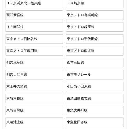
ＪＲ京浜東北・根岸線
ＪＲ埼京線
西武新宿線
東京メトロ有楽町線
ＪＲ南武線
東京メトロ銀座線
東京メトロ日比谷線
東京メトロ千代田線
東京メトロ半蔵門線
東京メトロ南北線
都営浅草線
都営三田線
都営大江戸線
東京モノレール
京王井の頭線
小田急小田原線
東急東横線
東急田園都市線
東急目黒線
東急大井町線
東急池上線
東急世田谷線