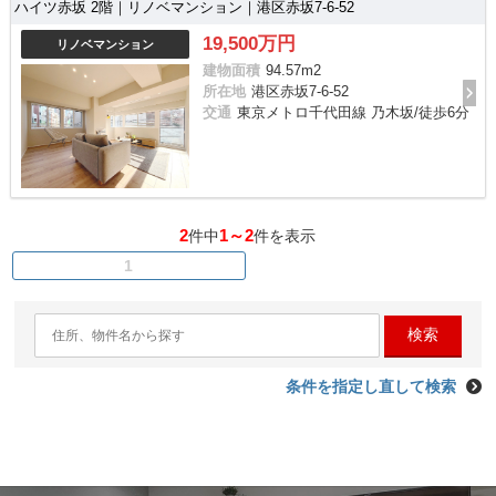
ハイツ赤坂 2階｜リノベマンション｜港区赤坂7-6-52
19,500万円
リノベマンション
建物面積
94.57m
2
所在地
港区赤坂7-6-52
交通
東京メトロ千代田線 乃木坂/徒歩6分
2
1～2
件中
件を表示
1
検索
条件を指定し直して検索