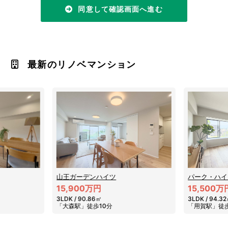
同意して確認画面へ進む
最新のリノベマンション
パーク・ハイム用賀南
朝日マンショ
15,500万円
17,900万
3LDK / 94.32㎡
3LDK / 90.4
「用賀駅」徒歩10分
「駒場東大前