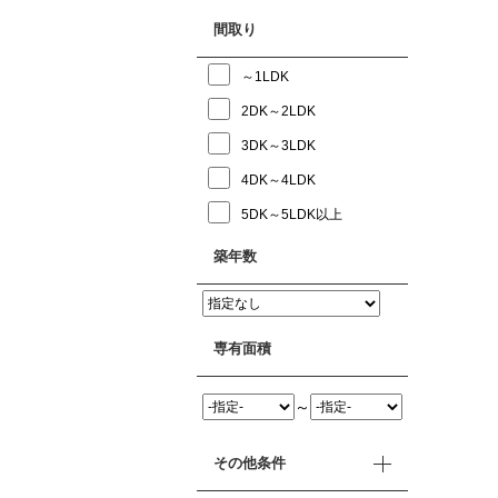
間取り
～1LDK
2DK～2LDK
3DK～3LDK
4DK～4LDK
5DK～5LDK以上
築年数
専有面積
～
その他条件