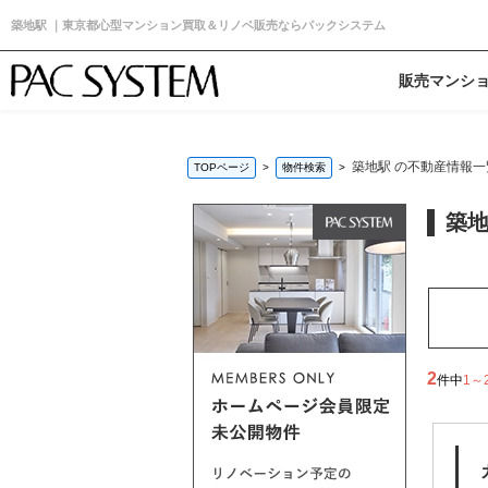
築地駅 ｜東京都心型マンション買取＆リノベ販売ならパックシステム
販売マンシ
築地駅 の不動産情報一
TOPページ
物件検索
築地
2
件中
1～