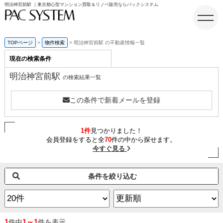
明治神宮前駅 ｜東京都心型マンション買取＆リノベ販売ならパックシステム
TOPページ
物件検索
明治神宮前駅 の不動産情報一覧
現在の検索条件
ホーム
明治神宮前駅
の検索結果一覧
この条件で新着メールを登録
1件
見つかりました！
会員登録をすると全
70
件の中から探せます。
今すぐ見る
条件を絞り込む
1
1～1
件中
件を表示