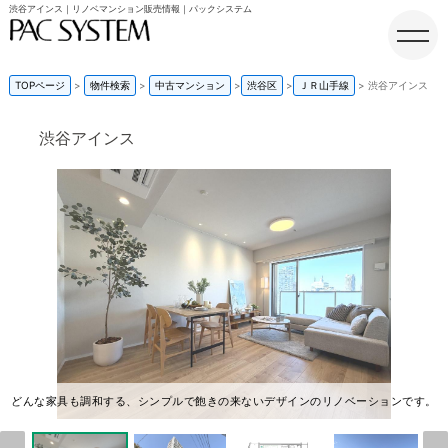
渋谷アインス｜リノベマンション販売情報｜パックシステム
TOPページ
物件検索
中古マンション
渋谷区
ＪＲ山手線
渋谷アインス
渋谷アインス
ホーム
どんな家具も調和する、シンプルで飽きの来ないデザインのリノベーションです。