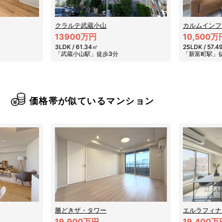
クラルテ武蔵小山
カルムインフ
13900万円
10,500万
3LDK / 61.34㎡
2SLDK / 57.
「武蔵小山駅」徒歩3分
「新富町駅」
価格帯が似ているマンション
勝どきザ・タワー
エルラフィナ
19,900万円
19,400万