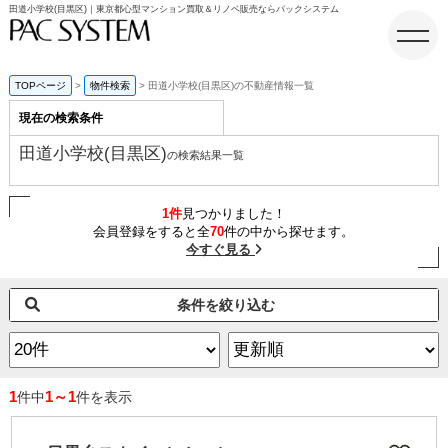
田道小学校(目黒区)｜東京都心型マンション買取＆リノベ販売ならパックシステム
TOPページ
物件検索
田道小学校(目黒区)の不動産情報一覧
現在の検索条件
ホーム
田道小学校(目黒区)
の検索結果一覧
1件
見つかりました！
会員登録をすると全
70
件の中から探せます。
今すぐ見る
条件を絞り込む
1
1～1
件中
件を表示