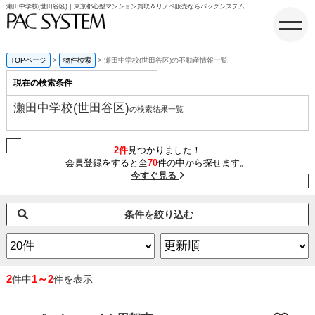
瀬田中学校(世田谷区)｜東京都心型マンション買取＆リノベ販売ならパックシステム
TOPページ
物件検索
瀬田中学校(世田谷区)の不動産情報一覧
現在の検索条件
ホーム
瀬田中学校(世田谷区)
の検索結果一覧
2件
見つかりました！
会員登録をすると全
70
件の中から探せます。
今すぐ見る
条件を絞り込む
2
1～2
件中
件を表示