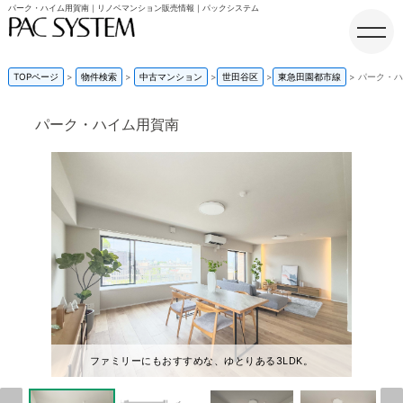
パーク・ハイム用賀南｜リノベマンション販売情報｜パックシステム
TOPページ
物件検索
中古マンション
世田谷区
東急田園都市線
パーク・ハ
パーク・ハイム用賀南
ホーム
ファミリーにもおすすめな、ゆとりある3LDK。