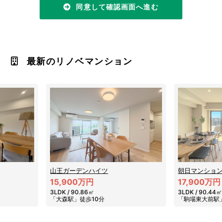
同意して確認画面へ進む
最新のリノベマンション
朝日マンション駒場
パークコート
17,900万円
19,900万
3LDK / 90.44㎡
3LDK / 95.3
「駒場東大前駅」徒歩4分
「二子玉川駅」