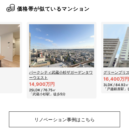
価格帯が似ているマンション
ガーデンタワ
グリーンプリズムタワー
グラン・クロ
16,400万円
16,400万
3LDK / 84.92㎡
3LDK / 70.9
「戸越銀座駅」徒歩6分
「北品川駅」
リノベーション事例はこちら