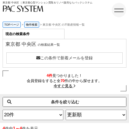
東京都 中央区 ｜東京都心型マンション買取＆リノベ販売ならパックシステム
TOPページ
物件検索
東京都 中央区 の不動産情報一覧
現在の検索条件
ホーム
東京都 中央区
の検索結果一覧
この条件で新着メールを登録
4件
見つかりました！
会員登録をすると全
70
件の中から探せます。
今すぐ見る
条件を絞り込む
4
1～4
件中
件を表示