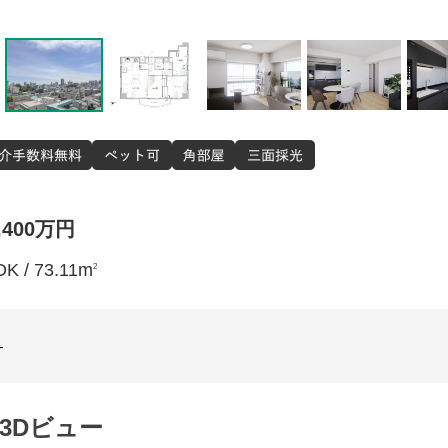
,400万円
仲介手数料
DK / 73.11m
2
ペット
角部屋
ヴィンテ
-
リノベ
ルーフバル
タワマ
3Dビュー
三面採