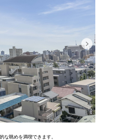
お知らせ
採用情報
公式SNS
instagram
LINE
的な眺めを満喫できます。
3LDK、専有面