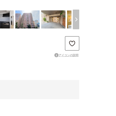
アイコンの説明
初期費用を抑えてお得にお部屋探し
無料
ペット相談可能
可
隣接するお部屋が少なく快適な住環境
味わいのある魅力的な住まい
ージ
きれいに生まれ変わった快適なお部屋
済
開放感のある広々とした屋外空間
コニー
都心の暮らしを楽しめる高層マンション
ン
明るく風通しの良い開放的なお部屋
光