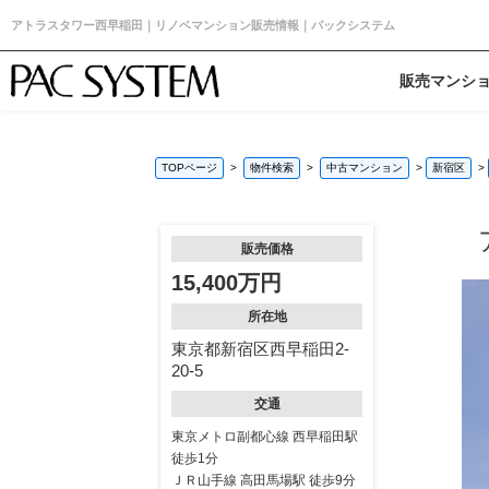
アトラスタワー西早稲田｜リノベマンション販売情報｜パックシステム
販売マンシ
TOPページ
物件検索
中古マンション
新宿区
販売価格
15,400万円
所在地
東京都新宿区西早稲田2-
20-5
交通
東京メトロ副都心線 西早稲田駅
徒歩1分
ＪＲ山手線 高田馬場駅 徒歩9分