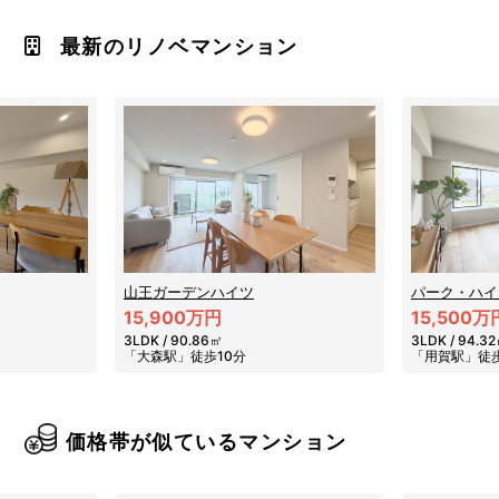
最新のリノベマンション
山王ガーデンハイツ
パーク・ハイ
15,900万円
15,500万
3LDK / 90.86㎡
3LDK / 94.3
「大森駅」徒歩10分
「用賀駅」徒歩
価格帯が似ているマンション