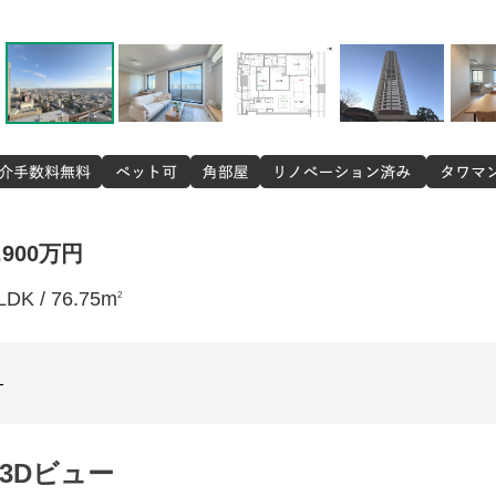
,900万円
仲介手数料
LDK / 76.75m
2
ペット
角部屋
ヴィンテ
-
リノベ
ルーフバル
タワマ
3Dビュー
三面採