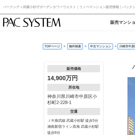
パークシティ武蔵小杉ザガーデンタワーウエスト｜リノベマンション販売情報｜パック
販売マンシ
TOPページ
物件検索
中古マンション
川崎市中原
販売価格
14,900万円
所在地
神奈川県川崎市中原区小
杉町2-228-1
交通
ＪＲ南武線 武蔵小杉駅 徒歩5分
湘南新宿ライン高海 武蔵小杉駅
徒歩8分