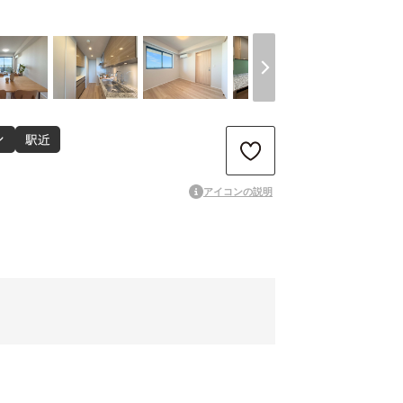
アイコンの説明
初期費用を抑えてお得にお部屋探し
無料
ペット相談可能
可
隣接するお部屋が少なく快適な住環境
味わいのある魅力的な住まい
ージ
きれいに生まれ変わった快適なお部屋
済
開放感のある広々とした屋外空間
コニー
都心の暮らしを楽しめる高層マンション
ン
明るく風通しの良い開放的なお部屋
光