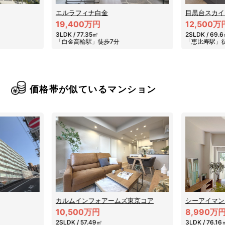
目黒台スカイマンション
プラウドタワ
12,500万円
25,900万
2SLDK / 69.6㎡
3LDK / 76.0
「恵比寿駅」徒歩10分
「五反田駅」
価格帯が似ているマンション
東京コア
シーアイマンション大岡山
8,990万円
3LDK / 76.16㎡