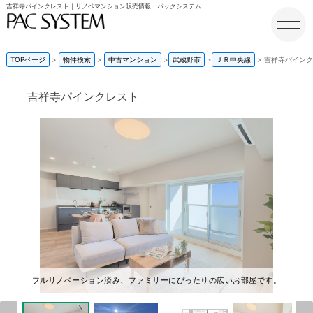
吉祥寺パインクレスト｜リノベマンション販売情報｜パックシステム
TOPページ
物件検索
中古マンション
武蔵野市
ＪＲ中央線
吉祥寺パインク
吉祥寺パインクレスト
ホーム
フルリノベーション済み、ファミリーにぴったりの広いお部屋です。