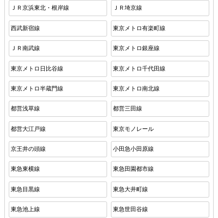
ＪＲ京浜東北・根岸線
ＪＲ埼京線
西武新宿線
東京メトロ有楽町線
ＪＲ南武線
東京メトロ銀座線
東京メトロ日比谷線
東京メトロ千代田線
東京メトロ半蔵門線
東京メトロ南北線
都営浅草線
都営三田線
都営大江戸線
東京モノレール
京王井の頭線
小田急小田原線
東急東横線
東急田園都市線
東急目黒線
東急大井町線
東急池上線
東急世田谷線