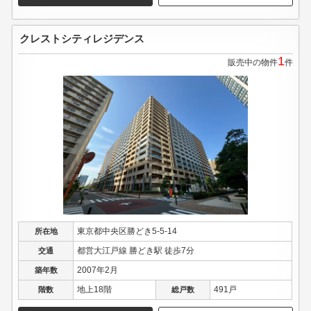
クレストシティレジデンス
1
販売中の物件
件
東京都中央区勝どき5-5-14
所在地
都営大江戸線 勝どき駅 徒歩7分
交通
2007年2月
築年数
地上18階
491戸
階数
総戸数