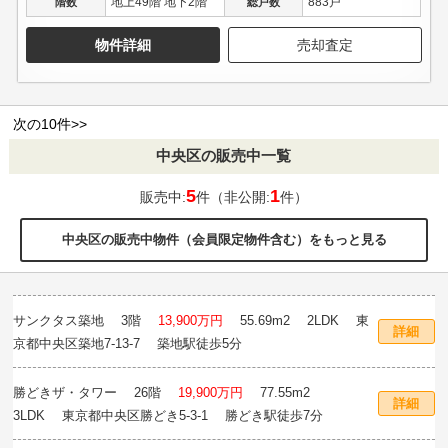
地上49階 地下2階
883戸
階数
総戸数
物件詳細
売却査定
次の10件>>
中央区の販売中一覧
5
1
販売中:
件（非公開:
件）
中央区の販売中物件（会員限定物件含む）をもっと見る
サンクタス築地
3階
13,900万円
55.69m
2
2LDK 東
詳細
京都中央区築地7-13-7 築地駅徒歩5分
勝どきザ・タワー
26階
19,900万円
77.55m
2
詳細
3LDK 東京都中央区勝どき5-3-1 勝どき駅徒歩7分