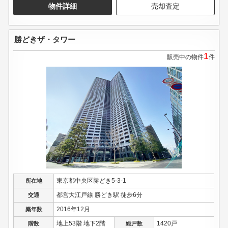
物件詳細
売却査定
勝どきザ・タワー
1
販売中の物件
件
東京都中央区勝どき5-3-1
所在地
都営大江戸線 勝どき駅 徒歩6分
交通
2016年12月
築年数
地上53階 地下2階
1420戸
階数
総戸数