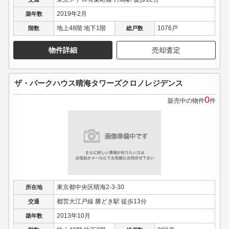
2019年2月
築年数
地上48階 地下1階
1076戸
階数
総戸数
物件詳細
売却査定
ザ・パークハウス晴海タワーズクロノレジデンス
0
販売中の物件
件
東京都中央区晴海2-3-30
所在地
都営大江戸線 勝どき駅 徒歩13分
交通
2013年10月
築年数