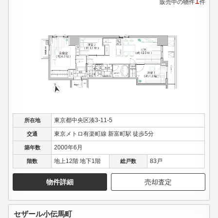
1
販売中の物件
件
東京都中央区湊3-11-5
所在地
東京メトロ有楽町線 新富町駅 徒歩5分
交通
2000年6月
築年数
地上12階 地下1階
83戸
階数
総戸数
物件詳細
売却査定
セザール小伝馬町