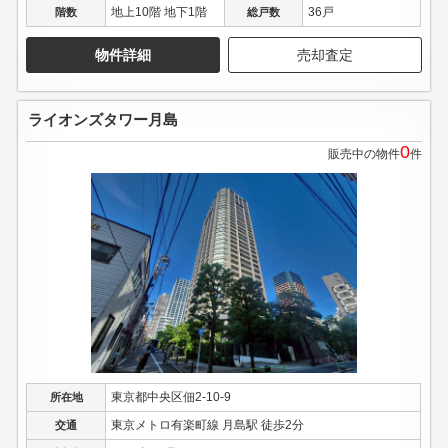
地上10階 地下1階
36戸
階数
総戸数
物件詳細
売却査定
ライオンズタワー月島
0
販売中の物件
件
東京都中央区佃2-10-9
所在地
東京メトロ有楽町線 月島駅 徒歩2分
交通