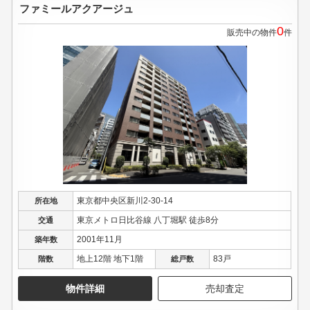
ファミールアクアージュ
0
販売中の物件
件
東京都中央区新川2-30-14
所在地
東京メトロ日比谷線 八丁堀駅 徒歩8分
交通
2001年11月
築年数
地上12階 地下1階
83戸
階数
総戸数
物件詳細
売却査定