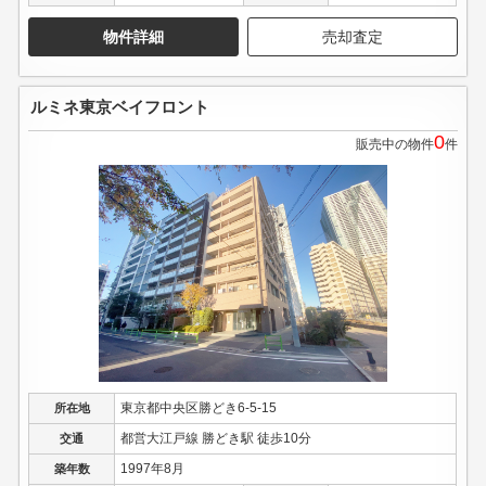
物件詳細
売却査定
ルミネ東京ベイフロント
0
販売中の物件
件
東京都中央区勝どき6-5-15
所在地
都営大江戸線 勝どき駅 徒歩10分
交通
1997年8月
築年数