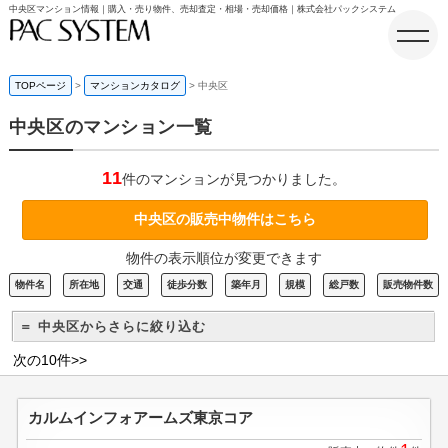
中央区マンション情報｜購入・売り物件、売却査定・相場・売却価格｜株式会社パックシステム
TOPページ
マンションカタログ
中央区
中央区のマンション一覧
ホーム
11
件のマンションが見つかりました。
中央区の販売中物件はこちら
物件の表示順位が変更できます
物件名
所在地
交通
徒歩分数
築年月
規模
総戸数
販売物件数
＝ 中央区からさらに絞り込む
次の10件>>
カルムインフォアームズ東京コア