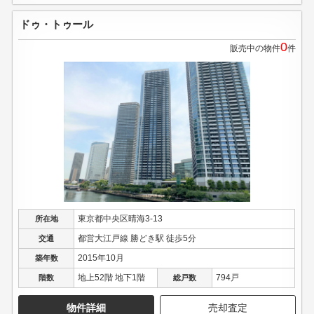
ドゥ・トゥール
0
販売中の物件
件
東京都中央区晴海3-13
所在地
都営大江戸線 勝どき駅 徒歩5分
交通
2015年10月
築年数
地上52階 地下1階
794戸
階数
総戸数
物件詳細
売却査定