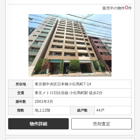
0
販売中の物件
件
東京都中央区日本橋小伝馬町7-14
所在地
東京メトロ日比谷線 小伝馬町駅 徒歩2分
交通
2001年3月
築年数
地上12階
44戸
階数
総戸数
物件詳細
売却査定