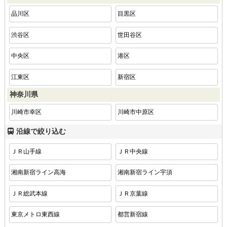
品川区
目黒区
渋谷区
世田谷区
中央区
港区
江東区
新宿区
神奈川県
川崎市幸区
川崎市中原区
沿線で絞り込む
ＪＲ山手線
ＪＲ中央線
湘南新宿ライン高海
湘南新宿ライン宇須
ＪＲ総武本線
ＪＲ京葉線
東京メトロ東西線
都営新宿線