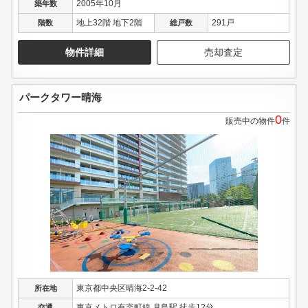
2005年10月
築年数
地上32階 地下2階
291戸
階数
総戸数
物件詳細
売却査定
パークタワー晴海
0
販売中の物件
件
東京都中央区晴海2-2-42
所在地
東京メトロ有楽町線 月島駅 徒歩12分
交通