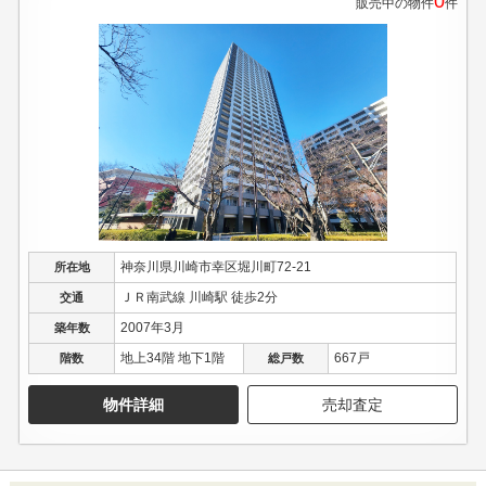
0
販売中の物件
件
神奈川県川崎市幸区堀川町72-21
所在地
ＪＲ南武線 川崎駅 徒歩2分
交通
2007年3月
築年数
地上34階 地下1階
667戸
階数
総戸数
物件詳細
売却査定