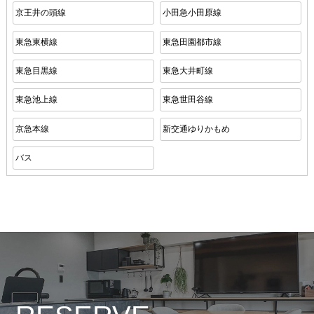
京王井の頭線
小田急小田原線
東急東横線
東急田園都市線
東急目黒線
東急大井町線
東急池上線
東急世田谷線
京急本線
新交通ゆりかもめ
バス