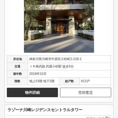
神奈川県川崎市中原区小杉町2-228-1
所在地
ＪＲ南武線 武蔵小杉駅 徒歩5分
交通
2018年10月
築年数
地上53階 地下2階
613戸
階数
総戸数
物件詳細
売却査定
ラゾーナ川崎レジデンスセントラルタワー