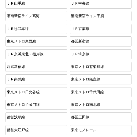
ＪＲ山手線
ＪＲ中央線
湘南新宿ライン高海
湘南新宿ライン宇須
ＪＲ総武本線
ＪＲ京葉線
東京メトロ東西線
都営新宿線
ＪＲ京浜東北・根岸線
ＪＲ埼京線
西武新宿線
東京メトロ有楽町線
ＪＲ南武線
東京メトロ銀座線
東京メトロ日比谷線
東京メトロ千代田線
東京メトロ半蔵門線
東京メトロ南北線
都営浅草線
都営三田線
都営大江戸線
東京モノレール