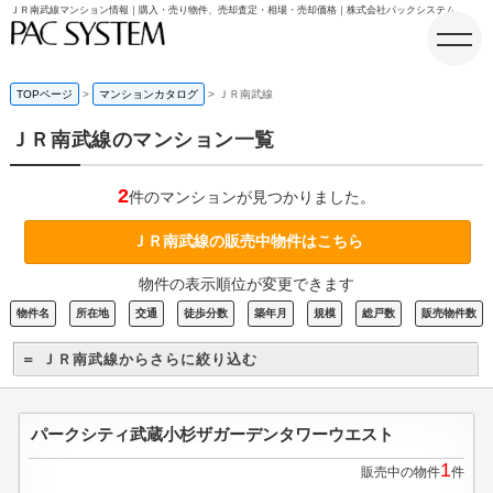
ＪＲ南武線マンション情報｜購入・売り物件、売却査定・相場・売却価格｜株式会社パックシステム
TOPページ
マンションカタログ
ＪＲ南武線
ＪＲ南武線のマンション一覧
ホーム
2
件のマンションが見つかりました。
ＪＲ南武線の販売中物件はこちら
物件の表示順位が変更できます
物件名
所在地
交通
徒歩分数
築年月
規模
総戸数
販売物件数
＝ ＪＲ南武線からさらに絞り込む
パークシティ武蔵小杉ザガーデンタワーウエスト
1
販売中の物件
件