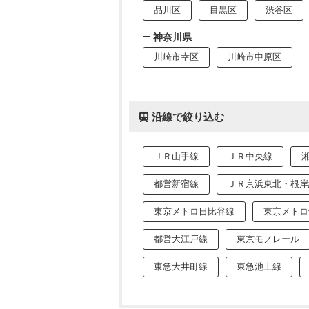
品川区
目黒区
渋谷区
神奈川県
川崎市幸区
川崎市中原区
沿線で絞り込む
ＪＲ山手線
ＪＲ中央線
都営新宿線
ＪＲ京浜東北・根岸
東京メトロ日比谷線
東京メトロ
都営大江戸線
東京モノレール
東急大井町線
東急池上線