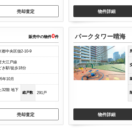
売却査定
物件詳細
0
パークタワー晴海
販売中の物件
件
都中央区佃2-10-9
営大江戸線
どき駅/徒歩18分
05年10月
上32階 地下
総戸数
291戸
売却査定
物件詳細