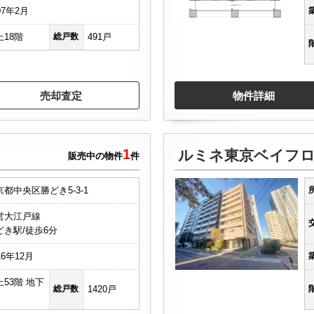
07年2月
上18階
総戸数
491戸
売却査定
物件詳細
1
ルミネ東京ベイフ
販売中の物件
件
京都中央区勝どき5-3-1
営大江戸線
どき駅/徒歩6分
16年12月
上53階 地下
総戸数
1420戸