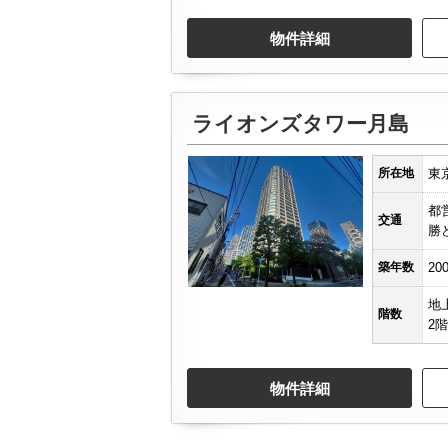
物件詳細
ライオンズタワー月島
所在地
東京
都
交通
勝
築年数
20
地
階数
2階
物件詳細