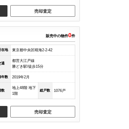
売却査定
0
販売中の物件
件
所在地
東京都中央区晴海2-2-42
都営大江戸線
交通
勝どき駅/徒歩15分
築年数
2019年2月
地上48階 地下
階数
総戸数
1076戸
1階
売却査定