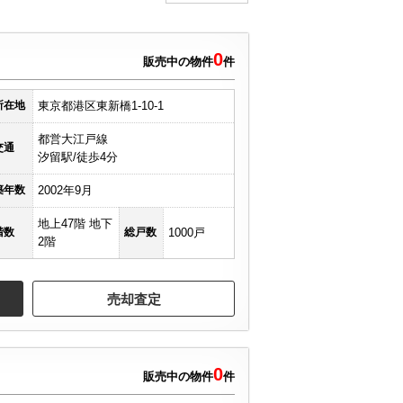
お知らせ
採用情報
0
ス
販売中の物件
件
所在地
東京都港区東新橋1‐10‐1
公式SNS
都営大江戸線
交通
汐留駅/徒歩4分
instagram
築年数
2002年9月
地上47階 地下
階数
総戸数
1000戸
LINE
2階
売却査定
0
販売中の物件
件