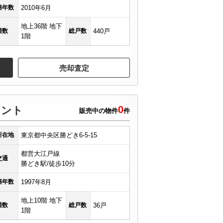
築年数
2010年6月
地上36階 地下
階数
総戸数
440戸
1階
売却査定
0
ロント
販売中の物件
件
所在地
東京都中央区勝どき6-5-15
都営大江戸線
交通
勝どき駅/徒歩10分
築年数
1997年8月
地上10階 地下
階数
総戸数
36戸
1階