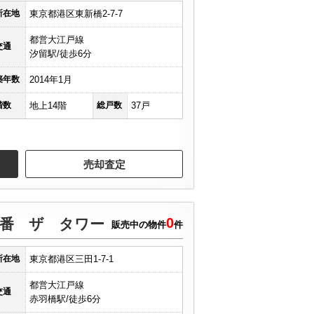
所在地
東京都港区東新橋2-7-7
都営大江戸線
交通
汐留駅/徒歩6分
築年数
2014年1月
階数
地上14階
総戸数
37戸
売却査定
0
番 ザ タワー
販売中の物件
件
所在地
東京都港区三田1-7-1
都営大江戸線
交通
赤羽橋駅/徒歩6分