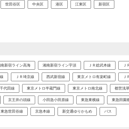
世田谷区
中央区
港区
江東区
新宿区
湘南新宿ライン高海
湘南新宿ライン宇須
ＪＲ総武本線
Ｊ
線
ＪＲ埼京線
西武新宿線
東京メトロ有楽町線
Ｊ
千代田線
東京メトロ半蔵門線
東京メトロ南北線
都営浅
京王井の頭線
小田急小田原線
東急東横線
東急田園
東急世田谷線
京急本線
新交通ゆりかもめ
バス