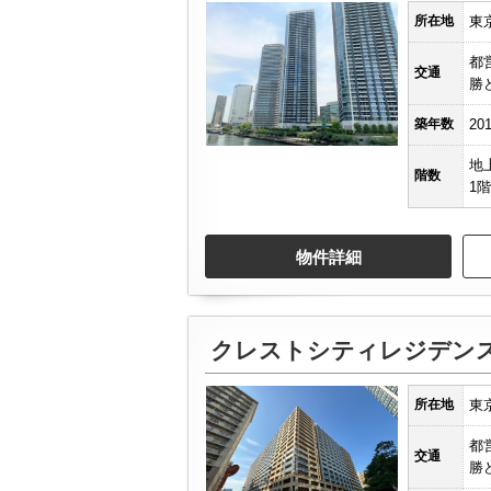
所在地
東
都
交通
勝
築年数
20
地
階数
1階
物件詳細
クレストシティレジデン
所在地
東
都
交通
勝