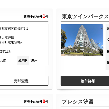
1
東京ツインパーク
販売中の物件
件
京都新宿区南榎町5-1
営大江戸線
込柳町駅/徒歩8分
02年12月
上5階
総戸数
38戸
売却査定
物件詳細
0
プレシス汐留
販売中の物件
件