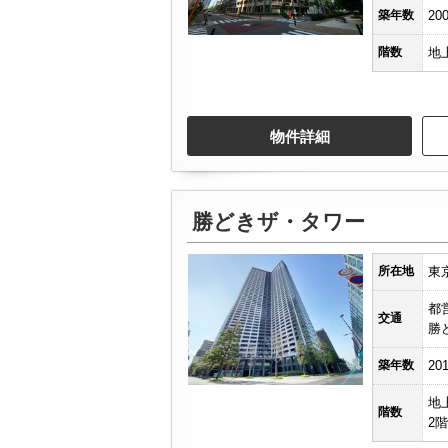
築年数
20
階数
地
物件詳細
勝どきザ・タワー
所在地
東
都
交通
勝
築年数
20
地
階数
2階