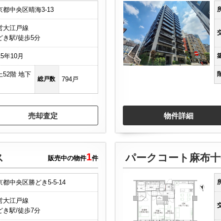
京都中央区晴海3-13
営大江戸線
どき駅/徒歩5分
15年10月
上52階 地下
総戸数
794戸
売却査定
物件詳細
1
ス
パークコート麻布十
販売中の物件
件
京都中央区勝どき5-5-14
営大江戸線
どき駅/徒歩7分