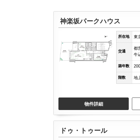
神楽坂パークハウス
所在地
東
都
交通
牛
築年数
20
階数
地
物件詳細
ドゥ・トゥール