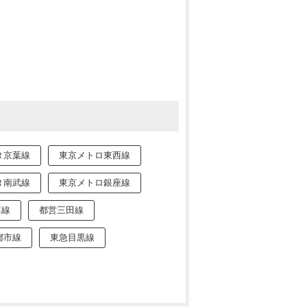
Ｒ京葉線
東京メトロ東西線
Ｒ南武線
東京メトロ銀座線
草線
都営三田線
都市線
東急目黒線