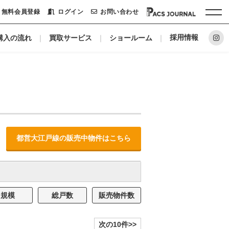
無料会員登録
ログイン
お問い合わせ
採用情報
購入の流れ
買取サービス
ショールーム
ホーム
パックシステムに
リノベーションメーカー
都営大江戸線の販売中物件はこちら
私たちについて
ショールーム
規模
総戸数
販売物件数
会社概要
次の10件>>