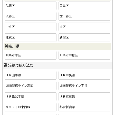
品川区
目黒区
渋谷区
世田谷区
中央区
港区
江東区
新宿区
神奈川県
川崎市幸区
川崎市中原区
沿線で絞り込む
ＪＲ山手線
ＪＲ中央線
湘南新宿ライン高海
湘南新宿ライン宇須
ＪＲ総武本線
ＪＲ京葉線
東京メトロ東西線
都営新宿線