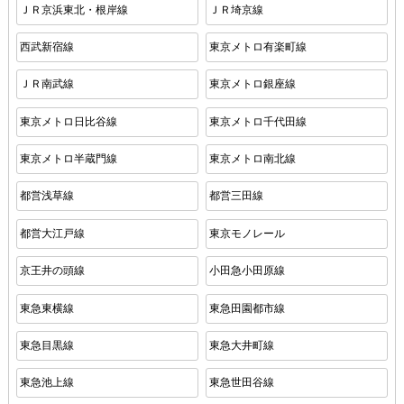
ＪＲ京浜東北・根岸線
ＪＲ埼京線
西武新宿線
東京メトロ有楽町線
ＪＲ南武線
東京メトロ銀座線
東京メトロ日比谷線
東京メトロ千代田線
東京メトロ半蔵門線
東京メトロ南北線
都営浅草線
都営三田線
都営大江戸線
東京モノレール
京王井の頭線
小田急小田原線
東急東横線
東急田園都市線
東急目黒線
東急大井町線
東急池上線
東急世田谷線