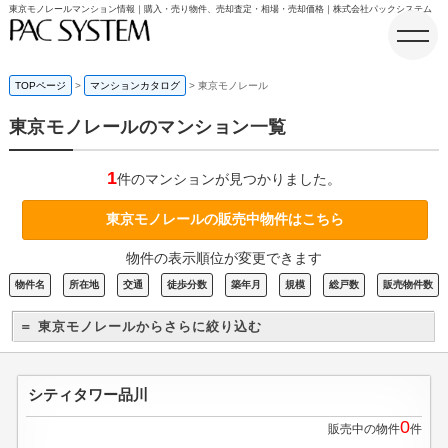
東京モノレールマンション情報｜購入・売り物件、売却査定・相場・売却価格｜株式会社パックシステム
TOPページ
マンションカタログ
東京モノレール
東京モノレールのマンション一覧
ホーム
1
件のマンションが見つかりました。
東京モノレールの販売中物件はこちら
物件の表示順位が変更できます
物件名
所在地
交通
徒歩分数
築年月
規模
総戸数
販売物件数
＝ 東京モノレールからさらに絞り込む
シティタワー品川
0
販売中の物件
件