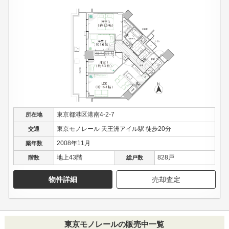
東京都港区港南4-2-7
所在地
東京モノレール 天王洲アイル駅 徒歩20分
交通
2008年11月
築年数
地上43階
828戸
階数
総戸数
物件詳細
売却査定
東京モノレールの販売中一覧