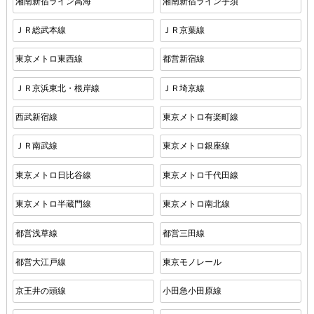
湘南新宿ライン高海
湘南新宿ライン宇須
ＪＲ総武本線
ＪＲ京葉線
東京メトロ東西線
都営新宿線
ＪＲ京浜東北・根岸線
ＪＲ埼京線
西武新宿線
東京メトロ有楽町線
ＪＲ南武線
東京メトロ銀座線
東京メトロ日比谷線
東京メトロ千代田線
東京メトロ半蔵門線
東京メトロ南北線
都営浅草線
都営三田線
都営大江戸線
東京モノレール
京王井の頭線
小田急小田原線