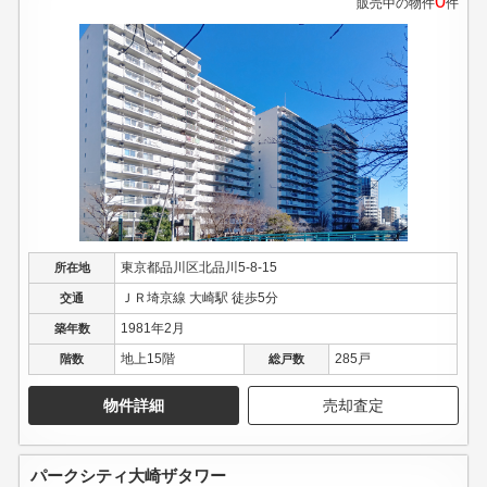
0
販売中の物件
件
東京都品川区北品川5-8-15
所在地
ＪＲ埼京線 大崎駅 徒歩5分
交通
1981年2月
築年数
地上15階
285戸
階数
総戸数
物件詳細
売却査定
パークシティ大崎ザタワー