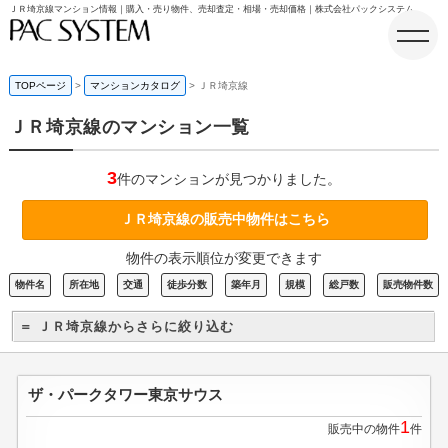
ＪＲ埼京線マンション情報｜購入・売り物件、売却査定・相場・売却価格｜株式会社パックシステム
TOPページ
マンションカタログ
ＪＲ埼京線
ＪＲ埼京線のマンション一覧
ホーム
3
件のマンションが見つかりました。
ＪＲ埼京線の販売中物件はこちら
物件の表示順位が変更できます
物件名
所在地
交通
徒歩分数
築年月
規模
総戸数
販売物件数
＝ ＪＲ埼京線からさらに絞り込む
ザ・パークタワー東京サウス
1
販売中の物件
件