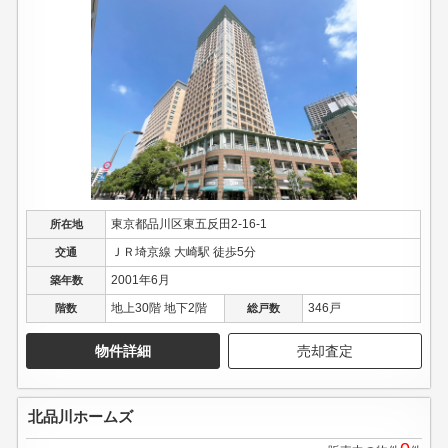
東京都品川区東五反田2-16-1
所在地
ＪＲ埼京線 大崎駅 徒歩5分
交通
2001年6月
築年数
地上30階 地下2階
346戸
階数
総戸数
物件詳細
売却査定
北品川ホームズ