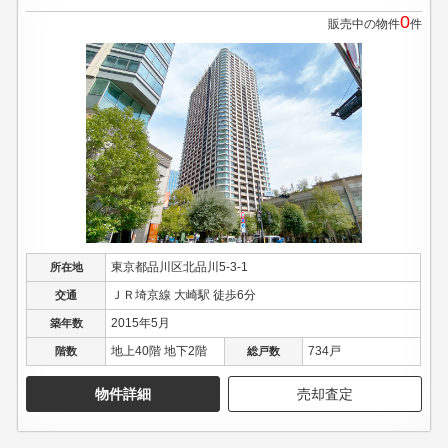
0
販売中の物件
件
東京都品川区北品川5-3-1
所在地
ＪＲ埼京線 大崎駅 徒歩6分
交通
2015年5月
築年数
地上40階 地下2階
734戸
階数
総戸数
物件詳細
売却査定