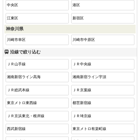
中央区
港区
江東区
新宿区
神奈川県
川崎市幸区
川崎市中原区
沿線で絞り込む
ＪＲ山手線
ＪＲ中央線
湘南新宿ライン高海
湘南新宿ライン宇須
ＪＲ総武本線
ＪＲ京葉線
東京メトロ東西線
都営新宿線
ＪＲ京浜東北・根岸線
ＪＲ埼京線
西武新宿線
東京メトロ有楽町線