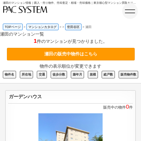
瀬田のマンション情報｜購入・売り物件、売却査定・相場・売却価格｜東京都心型マンション買取＆リノベ販売ならパックシステム
TOPページ
マンションカタログ
>
世田谷区
>
瀬田
瀬田のマンション一覧
1
件のマンションが見つかりました。
ホーム
瀬田の販売中物件はこちら
物件の表示順位が変更できます
物件名
所在地
交通
徒歩分数
築年月
規模
総戸数
販売物件数
ガーデンハウス
0
販売中の物件
件