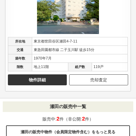
東京都世田谷区瀬田4-7-11
所在地
東急田園都市線 二子玉川駅 徒歩15分
交通
1970年7月
築年数
地上11階
119戸
階数
総戸数
物件詳細
売却査定
瀬田の販売中一覧
2
2
販売中:
件（非公開:
件）
瀬田の販売中物件（会員限定物件含む）をもっと見る