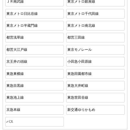
ＪＲ南武線
東京メトロ銀座線
東京メトロ日比谷線
東京メトロ千代田線
東京メトロ半蔵門線
東京メトロ南北線
都営浅草線
都営三田線
都営大江戸線
東京モノレール
京王井の頭線
小田急小田原線
東急東横線
東急田園都市線
東急目黒線
東急大井町線
東急池上線
東急世田谷線
京急本線
新交通ゆりかもめ
バス